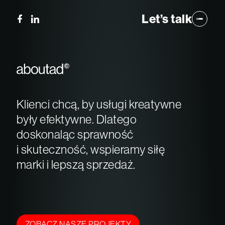
Let’s talk
Zamknij
Strategia
NAPISZ DO NAS
PL
Kompetencje
EN
FORMULARZ
DE
Klienci
KONTAKTOWY
Klienci chcą, by usługi kreatywne
Zespół
były efektywne. Dlatego
Kariera
doskonaląc sprawność
Kontakt
i skuteczność, wspieramy siłę
marki i lepszą sprzedaż.
ZOBACZ NASZE PROJEKTY